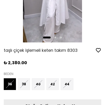
taşlı çiçek işlemeli keten takım 8303
₺ 2,380.00
BEDEN
36
38
40
42
44