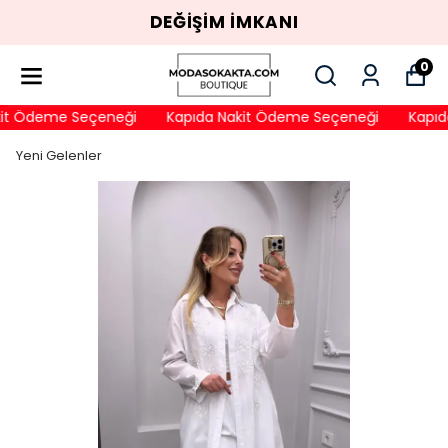
DEĞİŞİM İMKANI
0
it Ödeme Seçeneği
Kapıda Nakit Ödeme Seçeneği
Kapıda
Yeni Gelenler