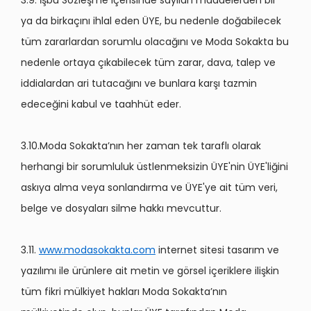
3.9. İşbu Sözleşme içerisinde sayılan maddelerden bir
ya da birkaçını ihlal eden ÜYE, bu nedenle doğabilecek
tüm zararlardan sorumlu olacağını ve Moda Sokakta bu
nedenle ortaya çıkabilecek tüm zarar, dava, talep ve
iddialardan ari tutacağını ve bunlara karşı tazmin
edeceğini kabul ve taahhüt eder.
3.10.Moda Sokakta’nın her zaman tek taraflı olarak
herhangi bir sorumluluk üstlenmeksizin ÜYE'nin ÜYE'liğini
askıya alma veya sonlandırma ve ÜYE'ye ait tüm veri,
belge ve dosyaları silme hakkı mevcuttur.
3.11.
www.modasokakta.com
internet sitesi tasarım ve
yazılımı ile ürünlere ait metin ve görsel içeriklere ilişkin
tüm fikri mülkiyet hakları Moda Sokakta’nın