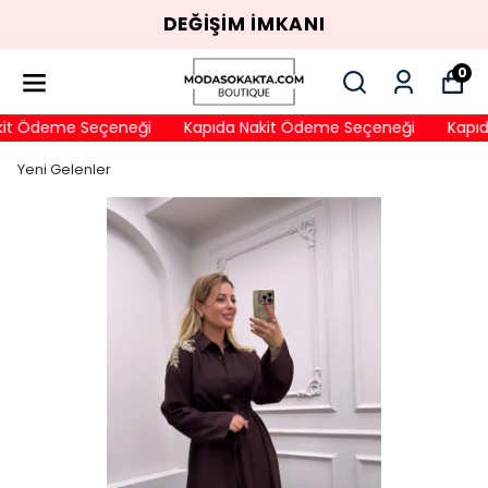
DEĞİŞİM İMKANI
0
it Ödeme Seçeneği
Kapıda Nakit Ödeme Seçeneği
Kapıda
Yeni Gelenler