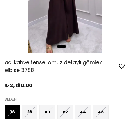
acı kahve tensel omuz detaylı gömlek
elbise 3788
₺ 2,180.00
BEDEN
36
38
40
42
44
46