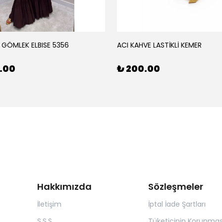
 GÖMLEK ELBISE 5356
ACI KAHVE LASTİKLİ KEMER
0.00
₺ 200.00
Hakkımızda
Sözleşmeler
İletişim
İptal İade Şartları
S.S.S
Tüketicinin Korunmas