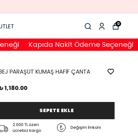
0
UTLET
ği
Kapıda Nakit Ödeme Seçeneği
Ka
BEJ PARAŞÜT KUMAŞ HAFİF ÇANTA
₺ 1,180.00
SEPETE EKLE
2.000 TL üzeri
Değişim İmkanı
ücretsiz kargo