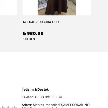
ACI KAHVE SCUBA ETEK
AÇIK K
₺ 980.00
₺ 68
6 BEDEN
5 BEDE
İletişim & Destek
Telefon: 0530 995 36 84
Adres: Merkez mahallesi ŞAMLI SOKAK NO
ı Hakkında