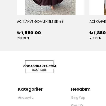
ACI KAHVE GÖMLEK ELBİSE 133
ACI KAHVE
₺ 1,880.00
₺ 1,88
7 BEDEN
7 BEDEN
Kategoriler
Hesabım
Anasayfa
Giriş Yap
Kayıt Ol