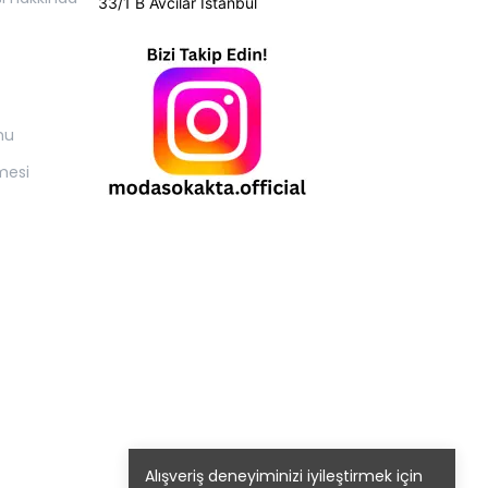
33/1 B Avcılar İstanbul
mu
mesi
Alışveriş deneyiminizi iyileştirmek için