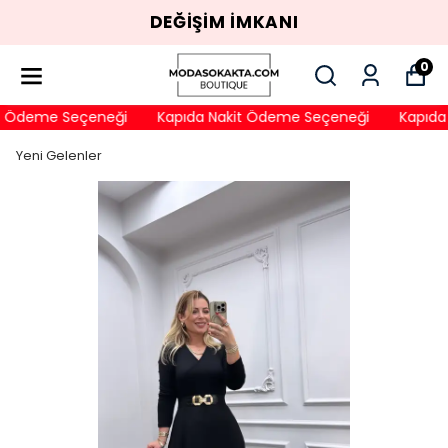
DEĞİŞİM İMKANI
0
t Ödeme Seçeneği
Kapıda Nakit Ödeme Seçeneği
Kapıda 
Yeni Gelenler