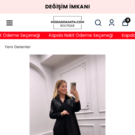
DEĞİŞİM İMKANI
0
t Ödeme Seçeneği
Kapıda Nakit Ödeme Seçeneği
Kapıda 
Yeni Gelenler