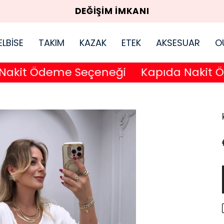
DEĞİŞİM İMKANI
ELBİSE
TAKIM
KAZAK
ETEK
AKSESUAR
O
it Ödeme Seçeneği
Kapıda Nakit Öde