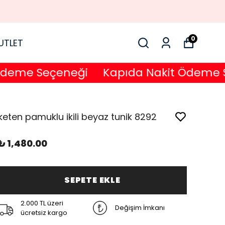
0
UTLET
me Seçeneği
Kapıda Nakit Ödeme Seç
keten pamuklu ikili beyaz tunik 8292
₺ 1,480.00
SEPETE EKLE
2.000 TL üzeri
Değişim İmkanı
ücretsiz kargo