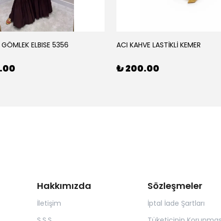
 GÖMLEK ELBISE 5356
ACI KAHVE LASTİKLİ KEMER
0.00
₺ 200.00
Hakkımızda
Sözleşmeler
İletişim
İptal İade Şartları
S.S.S
Tüketicinin Korunmas