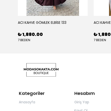
ACI KAHVE GÖMLEK ELBİSE 133
ACI KAHVE
₺ 1,880.00
₺ 1,88
7 BEDEN
7 BEDEN
Kategoriler
Hesabım
Anasayfa
Giriş Yap
Kayıt Ol