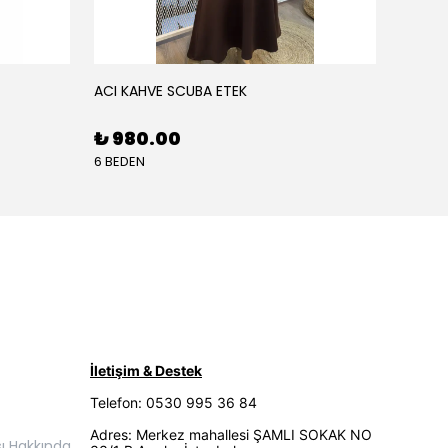
ACI KAHVE SCUBA ETEK
AÇIK K
₺ 980.00
₺ 68
6 BEDEN
5 BEDE
İletişim & Destek
Telefon: 0530 995 36 84
Adres: Merkez mahallesi ŞAMLI SOKAK NO
ı Hakkında