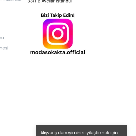
33/1 B Avcılar İstanbul
mu
mesi
Alışveriş deneyiminizi iyileştirmek için