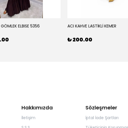
 GÖMLEK ELBISE 5356
ACI KAHVE LASTİKLİ KEMER
0.00
₺ 200.00
Hakkımızda
Sözleşmeler
İletişim
İptal İade Şartları
S.S.S
Tüketicinin Korunmas