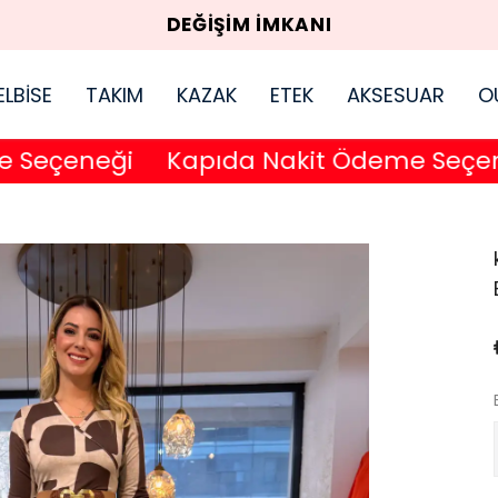
DEĞİŞİM İMKANI
ELBİSE
TAKIM
KAZAK
ETEK
AKSESUAR
O
eçeneği
Kapıda Nakit Ödeme Seçeneği