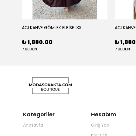
ACI KAHVE GÖMLEK ELBİSE 133
ACI KAHVE
₺ 1,880.00
₺ 1,88
7 BEDEN
7 BEDEN
Kategoriler
Hesabım
Anasayfa
Giriş Yap
Kayıt Ol