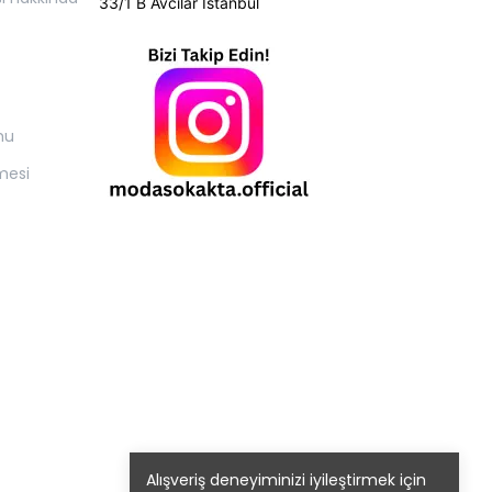
33/1 B Avcılar İstanbul
mu
mesi
Alışveriş deneyiminizi iyileştirmek için