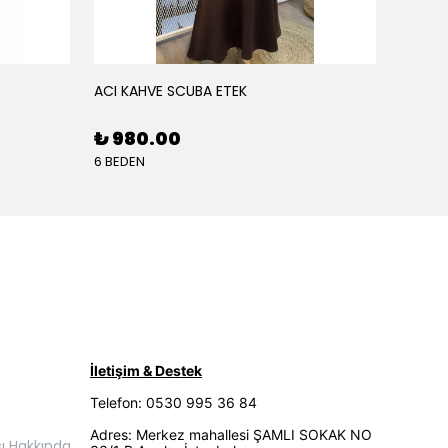
ACI KAHVE SCUBA ETEK
AÇIK K
₺ 980.00
₺ 68
6 BEDEN
5 BEDE
İletişim & Destek
Telefon: 0530 995 36 84
Adres: Merkez mahallesi ŞAMLI SOKAK NO
ı Hakkında