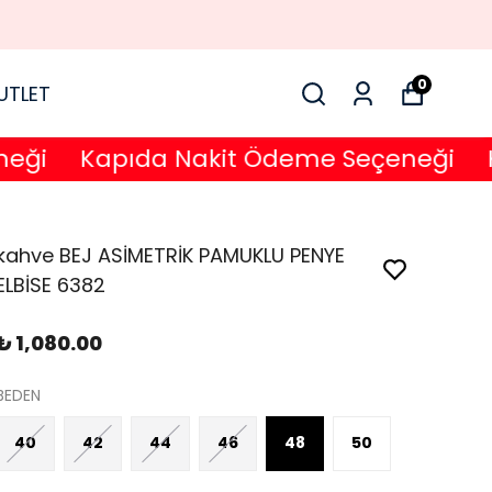
0
UTLET
Kapıda Nakit Ödeme Seçeneği
Kap
kahve BEJ ASİMETRİK PAMUKLU PENYE
ELBİSE 6382
₺ 1,080.00
BEDEN
40
42
44
46
48
50