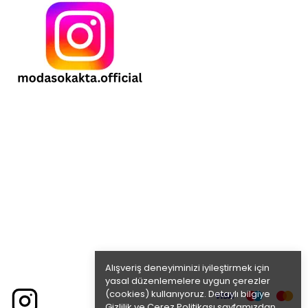
Alışveriş deneyiminizi iyileştirmek için
yasal düzenlemelere uygun çerezler
(cookies) kullanıyoruz. Detaylı bilgiye
Gizlilik ve Çerez Politikası
sayfamızdan