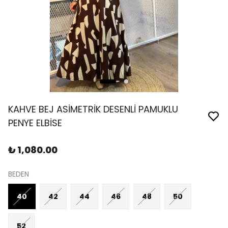
KAHVE BEJ ASİMETRİK DESENLİ PAMUKLU
PENYE ELBİSE
₺ 1,080.00
BEDEN
40
42
44
46
48
50
52