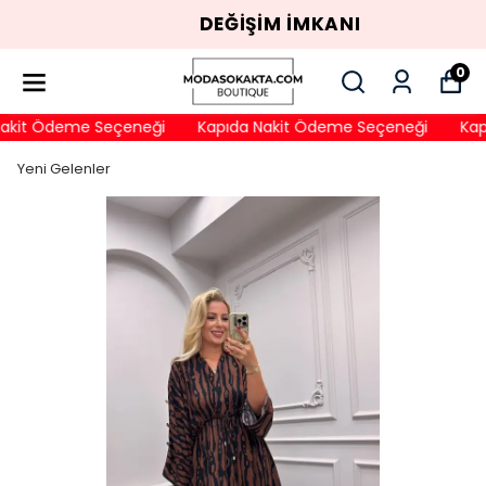
DEĞİŞİM İMKANI
0
akit Ödeme Seçeneği
Kapıda Nakit Ödeme Seçeneği
Kapı
Yeni Gelenler