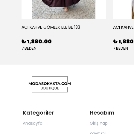
ACI KAHVE GÖMLEK ELBİSE 133
ACI KAHVE
₺ 1,880.00
₺ 1,88
7 BEDEN
7 BEDEN
Kategoriler
Hesabım
Anasayfa
Giriş Yap
Kayıt Ol