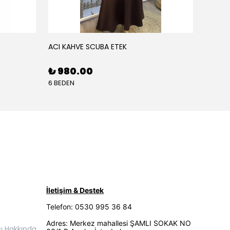
ACI KAHVE SCUBA ETEK
AÇIK K
₺ 980.00
₺ 68
6 BEDEN
5 BEDE
İletişim & Destek
Telefon: 0530 995 36 84
Adres: Merkez mahallesi ŞAMLI SOKAK NO
ı Hakkında