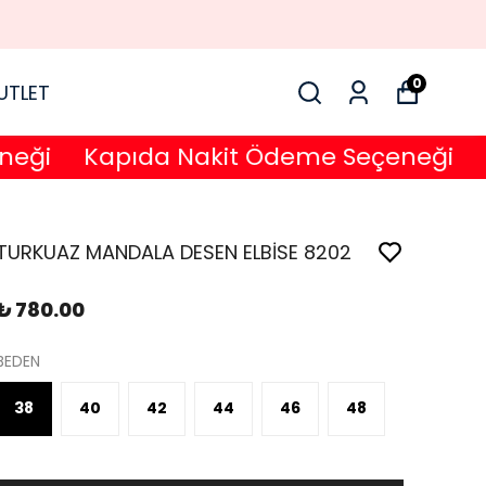
0
UTLET
i
Kapıda Nakit Ödeme Seçeneği
Kap
TURKUAZ MANDALA DESEN ELBİSE 8202
₺ 780.00
BEDEN
38
40
42
44
46
48