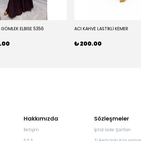
 GÖMLEK ELBISE 5356
ACI KAHVE LASTİKLİ KEMER
0.00
₺ 200.00
Hakkımızda
Sözleşmeler
İletişim
İptal İade Şartları
S.S.S
Tüketicinin Korunmas