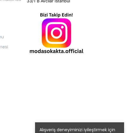
33/1 B Avcılar İstanbul
mu
mesi
Alışveriş deneyiminizi iyileştirmek için