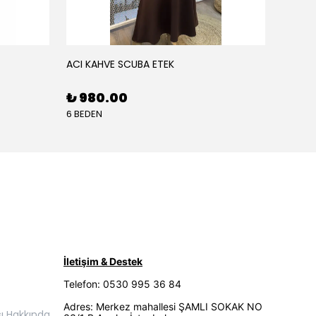
ACI KAHVE SCUBA ETEK
AÇIK K
₺ 980.00
₺ 68
6 BEDEN
5 BEDE
İletişim & Destek
Telefon: 0530 995 36 84
Adres: Merkez mahallesi ŞAMLI SOKAK NO
ı Hakkında