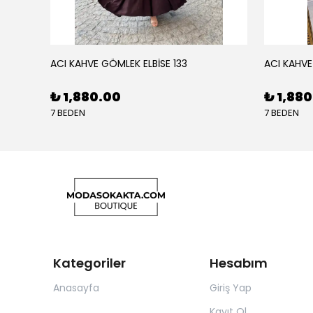
ACI KAHVE GÖMLEK ELBİSE 133
ACI KAHVE
₺ 1,880.00
₺ 1,88
7 BEDEN
7 BEDEN
Kategoriler
Hesabım
Anasayfa
Giriş Yap
Kayıt Ol