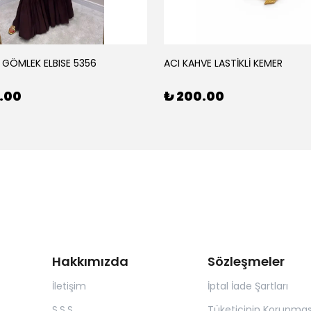
 GÖMLEK ELBISE 5356
ACI KAHVE LASTİKLİ KEMER
0.00
₺ 200.00
Hakkımızda
Sözleşmeler
İletişim
İptal İade Şartları
S.S.S
Tüketicinin Korunmas