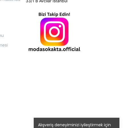
33/1 B Avcılar İstanbul
mu
mesi
Alışveriş deneyiminizi iyileştirmek için