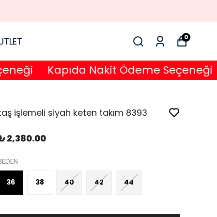
0
UTLET
eği
Kapıda Nakit Ödeme Seçeneği
K
taş işlemeli siyah keten takım 8393
₺ 2,380.00
BEDEN
36
38
40
42
44