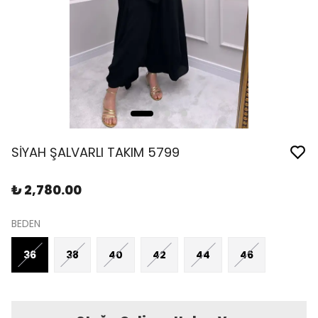
SİYAH ŞALVARLI TAKIM 5799
₺ 2,780.00
BEDEN
36
38
40
42
44
46