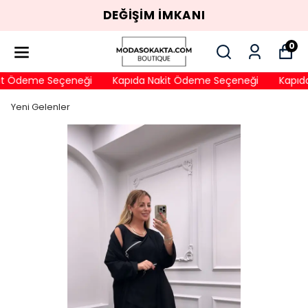
DEĞİŞİM İMKANI
0
t Ödeme Seçeneği
Kapıda Nakit Ödeme Seçeneği
Kapıda
Yeni Gelenler