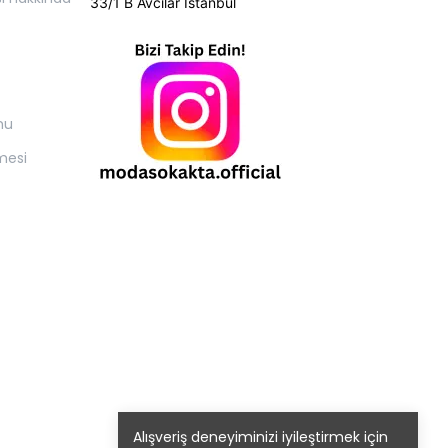
33/1 B Avcılar İstanbul
mu
mesi
Alışveriş deneyiminizi iyileştirmek için