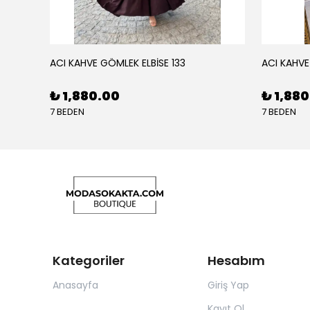
ACI KAHVE GÖMLEK ELBİSE 133
ACI KAHVE
₺ 1,880.00
₺ 1,88
7 BEDEN
7 BEDEN
Kategoriler
Hesabım
Anasayfa
Giriş Yap
Kayıt Ol