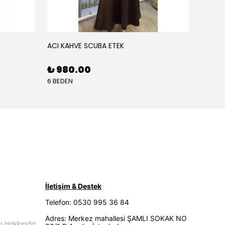
ACI KAHVE SCUBA ETEK
AÇIK K
₺ 980.00
₺ 68
6 BEDEN
5 BEDE
İletişim & Destek
Telefon: 0530 995 36 84
Adres: Merkez mahallesi ŞAMLI SOKAK NO
ı Hakkında