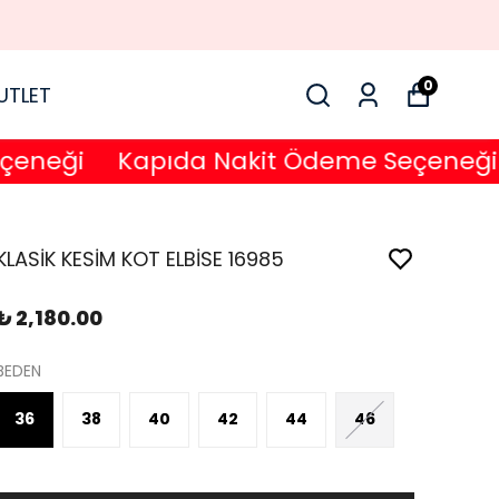
0
UTLET
eği
Kapıda Nakit Ödeme Seçeneği
KLASİK KESİM KOT ELBİSE 16985
₺ 2,180.00
BEDEN
36
38
40
42
44
46