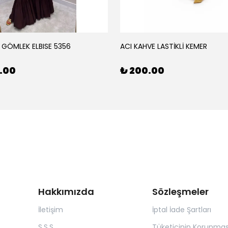
 GÖMLEK ELBISE 5356
ACI KAHVE LASTİKLİ KEMER
0.00
₺ 200.00
Hakkımızda
Sözleşmeler
İletişim
İptal İade Şartları
S.S.S
Tüketicinin Korunmas