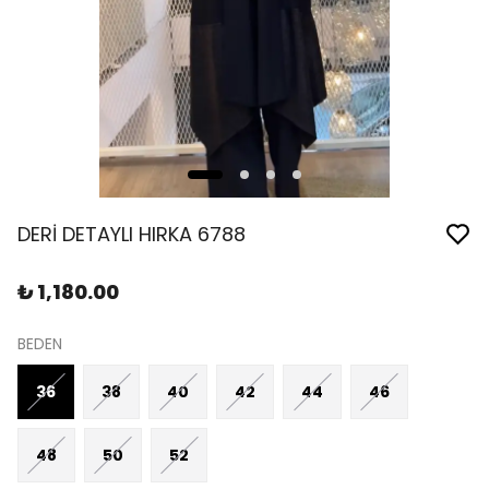
DERİ DETAYLI HIRKA 6788
₺ 1,180.00
BEDEN
36
38
40
42
44
46
48
50
52